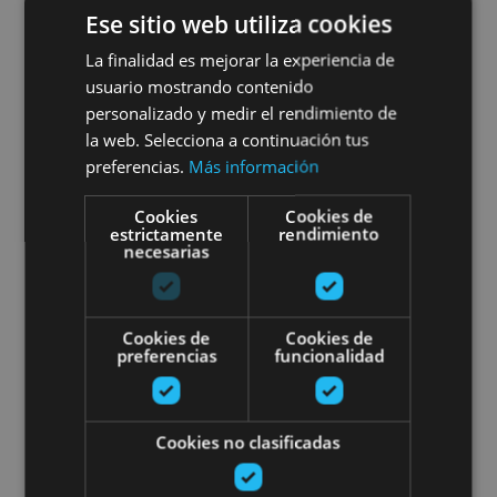
20 MAR - 31 DIC
Ese sitio web utiliza cookies
Experiencia 'Sed de aventura'
La finalidad es mejorar la experiencia de
usuario mostrando contenido
en Unsi Wines
personalizado y medir el rendimiento de
la web. Selecciona a continuación tus
preferencias.
Más información
Olite
Cookies
Cookies de
estrictamente
rendimiento
necesarias
Dégustation de vins biologiques
Cookies de
Cookies de
preferencias
funcionalidad
Cookies no clasificadas
VARIAS FECHAS