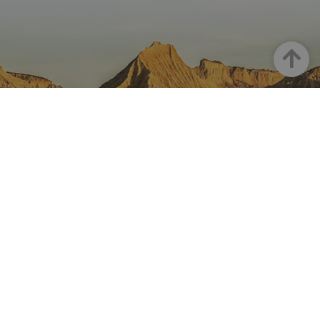
Haut
LA NAVARRE SUR INSTAGRAM
Toute la beauté de la Navarre
directement sur votre feed
Instagram Officiel De Tourisme