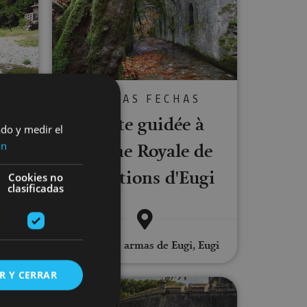
VARIAS FECHAS
C
Visite guidée à
ado y medir el
ées
l'Usine Royale de
ón
Munitions d'Eugi
Cookies no
clasificadas
Fábrica de armas de Eugi, Eugi
R Y CERRAR
dia
ée de la ville romaine d'Andelos
Visite guidée privée de Pampelune