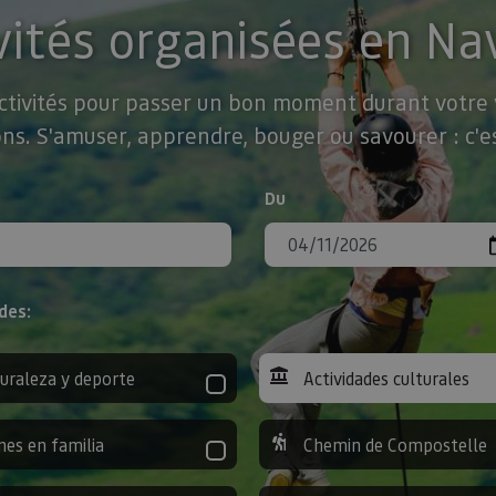
vités organisées en Na
activités pour passer un bon moment durant votre v
ns. S'amuser, apprendre, bouger ou savourer : c'es
Du
des:
uraleza y deporte
Actividades culturales
nes en familia
Chemin de Compostelle