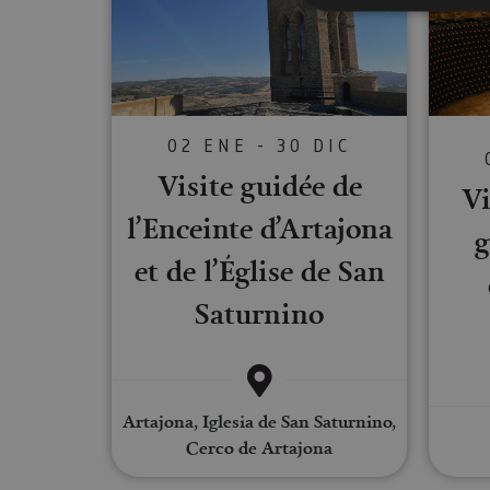
Cookies estrictam
Las cookies estrictam
02 ENE - 30 DIC
gestión de cuentas. E
Visite guidée de
Nombre
Vi
l’Enceinte d’Artajona
CookieScriptConse
g
et de l’Église de San
Saturnino
JSESSIONID
COOKIE_SUPPORT
Artajona, Iglesia de San Saturnino,
Cerco de Artajona
Nombre
Nombre
Nombre