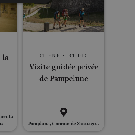
s de funcionalidad
ión de usuario y la
C
 la
01 ENE - 31 DIC
ookie para recordar
Visite guidée privée
es de los visitantes.
ookie-Script.com
de Pampelune
o general, utilizada
tiliza para
or parte del
 navegador del
miento
os
Pamplona, Camino de Santiago, .
Descripción