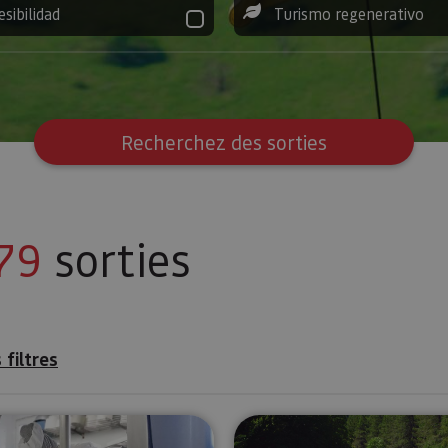
esibilidad
Turismo regenerativo
Recherchez des sorties
79
sorties
 filtres
e Pampelune
Visité guidée à la Fromagerie Marengo
Excursions 