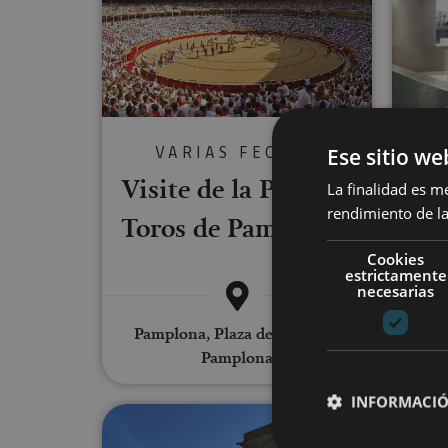
VARIAS FECHAS
Ese sitio we
Visite de la Plaza de
La finalidad es m
V
rendimiento de la
Toros de Pampelune
Fro
Cookies
estrictamente
necesarias
Pamplona, Plaza de Toros de
Pamplona
Roncal
INFORMACIÓ
Visite guidée de l’Enceinte d’A