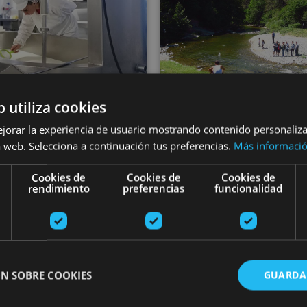
b utiliza cookies
01 JUN - 31 AGO
03 ENE - 31 DI
ejorar la experiencia de usuario mostrando contenido personaliz
isité guidée à la
Excursions guid
 web. Selecciona a continuación tus preferencias.
Más informaci
magerie Marengo
en Navarre
Cookies de
Cookies de
Cookies de
rendimiento
preferencias
funcionalidad
, Valle del Roncal - Belagua
Varias ubicaciones
N SOBRE COOKIES
GUARDA
rtajona et de l’Église de San Saturnino
Visite guidée d'un garde-vin et des caves Cadarso Cior
Visite guid