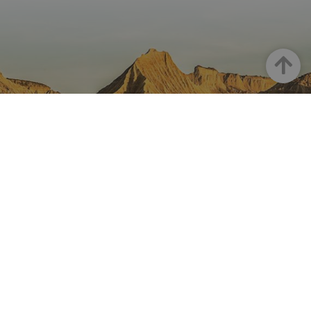
Haut
LA NAVARRE SUR INSTAGRAM
Toute la beauté de la Navarre
directement sur votre feed
Instagram Officiel De Tourisme