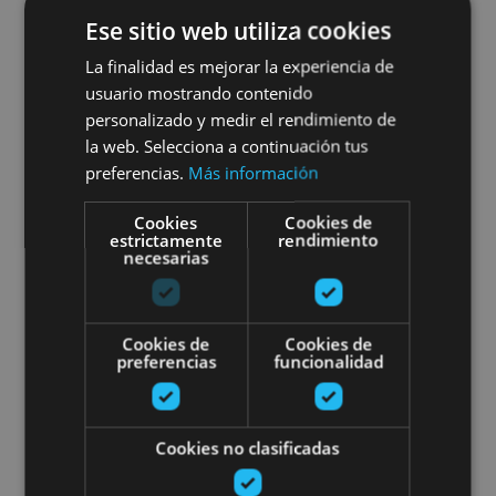
VARIAS FECHAS
Ese sitio web utiliza cookies
Visite guidée à l'Usine Royale
La finalidad es mejorar la experiencia de
de Munitions d'Eugi
usuario mostrando contenido
personalizado y medir el rendimiento de
la web. Selecciona a continuación tus
preferencias.
Más información
Fábrica de armas de Eugi, Eugi
Cookies
Cookies de
estrictamente
rendimiento
necesarias
Excursions guidées en Navarre
Cookies de
Cookies de
preferencias
funcionalidad
Cookies no clasificadas
03 ENE - 31 DIC