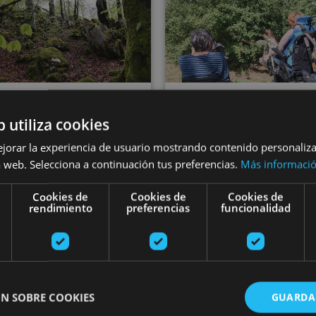
21 MAR - 21 DIC
b utiliza cookies
cursion dans les
21 MAR - 22 DI
ejorar la experiencia de usuario mostrando contenido personaliz
nyons de Lumbier
Orientation ada
 web. Selecciona a continuación tus preferencias.
Más informaci
d'Arbaiun, dans la
à Pampelune et 
Cookies de
Cookies de
Cookies de
Forêt d'Iraty et
rendimiento
preferencias
funcionalidad
environs
Ochagavía
N SOBRE COOKIES
GUARDA
de Arbaiun, Foz de Lumbier,