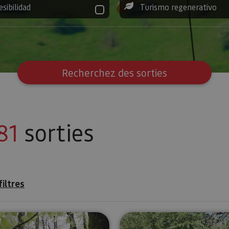
esibilidad
Turismo regenerativo
Recherchez des sorties
81
sorties
filtres
Excursion dans les canyons de Lumbier et d'Arbaiun, d
Orientatio