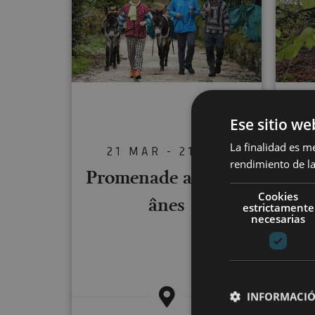
Ese sitio we
Ex
La finalidad es m
ca
21 MAR - 21 DIC
rendimiento de la
Promenade avec des
et 
Cookies
ânes
estrictamente
necesarias
INFORMACIÓ
Foz 