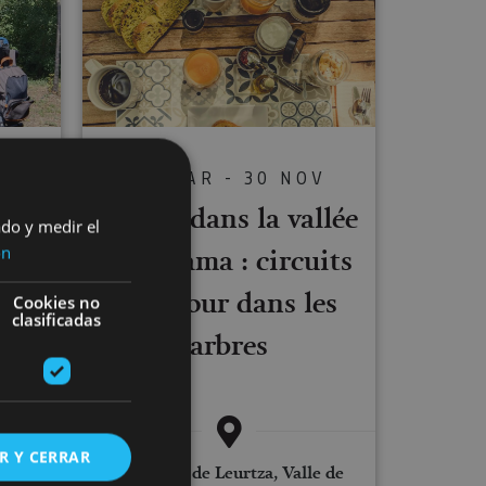
01 MAR - 30 NOV
Gravel dans la vallée
C
ado y medir el
ptée
d’Ultzama : circuits
ón
ses
et séjour dans les
Cookies no
clasificadas
arbres
R Y CERRAR
Embalses de Leurtza, Valle de