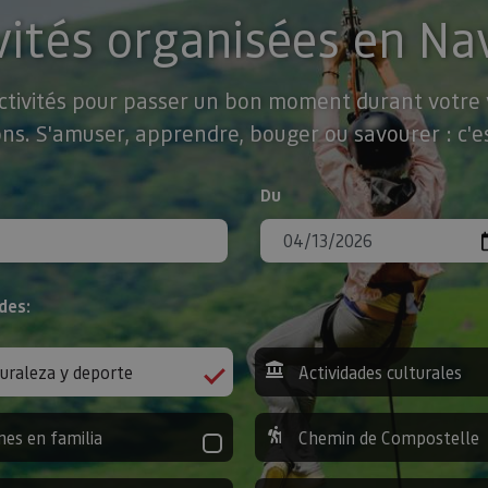
vités organisées en Na
activités pour passer un bon moment durant votre v
ns. S'amuser, apprendre, bouger ou savourer : c'es
Du
des:
uraleza y deporte
Actividades culturales
nes en familia
Chemin de Compostelle