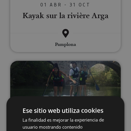
01 ABR - 31 OCT
Kayak sur la rivière Arga
Pamplona
Stand up Paddle Board à Pampe
Ese sitio web utiliza cookies
01 ABR - 31 OCT
La finalidad es mejorar la experiencia de
Stand up Paddle Board à
usuario mostrando contenido