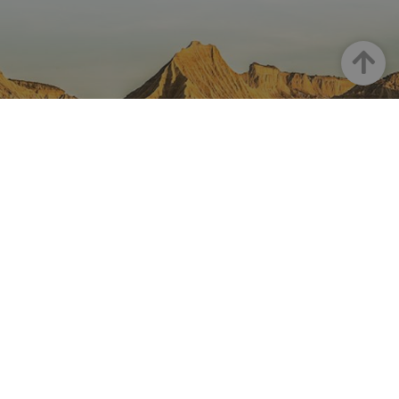
Haut
LA NAVARRE SUR INSTAGRAM
Toute la beauté de la Navarre
directement sur votre feed
Instagram Officiel De Tourisme
Navarre