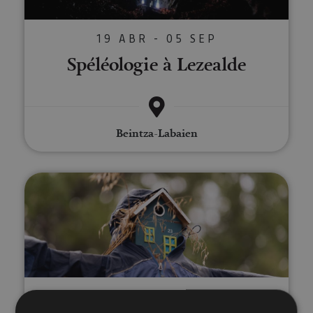
19 ABR - 05 SEP
Spéléologie à Lezealde
Beintza-Labaien
Sentier de papillons à Muneta
VARIAS FECHAS