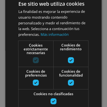
Sentier de papillons à Muneta
Ese sitio web utiliza cookies
La finalidad es mejorar la experiencia de
usuario mostrando contenido
personalizado y medir el rendimiento de
Muneta
la web. Selecciona a continuación tus
preferencias.
Más información
Escape dans un forest des Pyré
Cookies
Cookies de
estrictamente
rendimiento
necesarias
Cookies de
Cookies de
preferencias
funcionalidad
01 MAY - 30 SEP
Escape dans un forest des
Cookies no clasificadas
Pyrénées