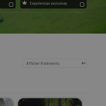
Experiencias exclusivas
Afficher
ée à l'Usine Royale de Munitions d'Eugi
Excursions guidées en Navarre