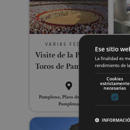
VARIAS FECHAS
Ese sitio we
Visite de la Plaza de
V
La finalidad es m
Toros de Pampelune
rendimiento de la
Fro
Cookies
estrictamente
necesarias
Pamplona, Plaza de Toros de
Pamplona
Roncal
INFORMACIÓ
Visite guidée de l’Enceinte d’A