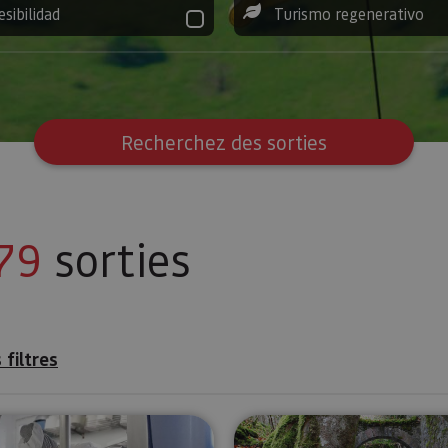
esibilidad
Turismo regenerativo
Recherchez des sorties
79
sorties
 filtres
e Pampelune
Visité guidée à la Fromagerie Marengo
Visite guid