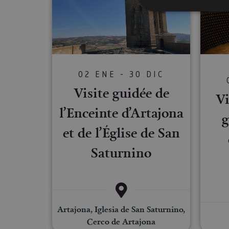
Cookies estrictam
Las cookies estrictam
02 ENE - 30 DIC
gestión de cuentas. E
Visite guidée de
Nombre
Vi
l’Enceinte d’Artajona
CookieScriptConse
g
et de l’Église de San
Saturnino
JSESSIONID
COOKIE_SUPPORT
Artajona, Iglesia de San Saturnino,
Cerco de Artajona
Nombre