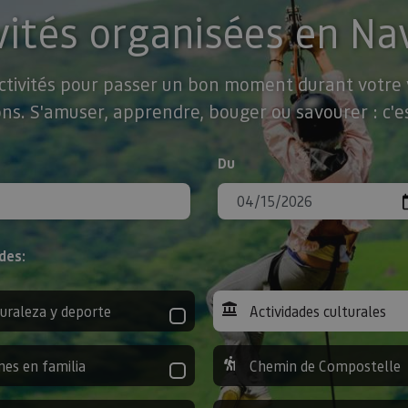
vités organisées en Na
activités pour passer un bon moment durant votre v
ns. S'amuser, apprendre, bouger ou savourer : c'es
Du
des:
uraleza y deporte
Actividades culturales
nes en familia
Chemin de Compostelle