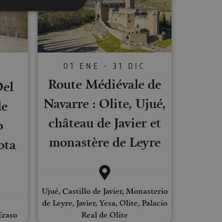
s de funcionalidad
ión de usuario y la
01 ENE - 31 DIC
C
Route Médiévale de
Del
Navarre : Olite, Ujué,
de
ookie para recordar
es de los visitantes.
château de Javier et
o
ookie-Script.com
monastère de Leyre
ota
o general, utilizada
tiliza para
or parte del
 navegador del
Ujué, Castillo de Javier, Monasterio
de Leyre, Javier, Yesa, Olite, Palacio
Eraso
Real de Olite
Descripción