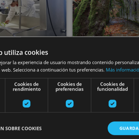
VARIAS FECHA
01 JUN - 31 AGO
b utiliza cookies
Visite guidée 
isité guidée à la
ejorar la experiencia de usuario mostrando contenido personaliz
l'Usine Royale 
 web. Selecciona a continuación tus preferencias.
Más informaci
magerie Marengo
Munitions d'Eu
Cookies de
Cookies de
Cookies de
rendimiento
preferencias
funcionalidad
, Valle del Roncal - Belagua
Fábrica de armas de Eugi,
N SOBRE COOKIES
GUARDA
rtajona et de l’Église de San Saturnino
Visite guidée d'un garde-vin et des caves Cadarso Cior
Visita guia