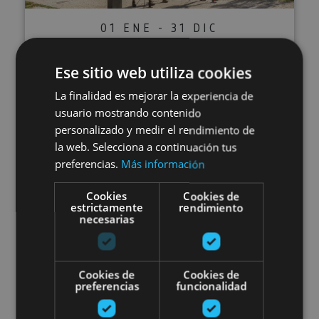
01 ENE - 31 DIC
Visite guidée privée de
Ese sitio web utiliza cookies
Pampelune
La finalidad es mejorar la experiencia de
usuario mostrando contenido
personalizado y medir el rendimiento de
la web. Selecciona a continuación tus
Pamplona, Camino de Santiago, .
preferencias.
Más información
Cookies
Cookies de
Visita guiada por las leyendas e 
estrictamente
rendimiento
necesarias
Cookies de
Cookies de
preferencias
funcionalidad
01 ENE - 31 DIC