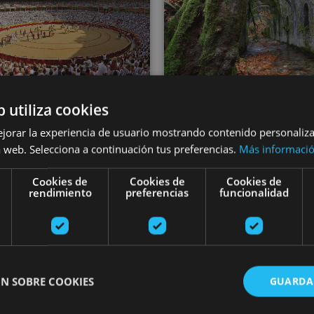
VARIAS FECHA
VARIAS FECHAS
b utiliza cookies
Visite guidée 
ite de la Plaza de
ejorar la experiencia de usuario mostrando contenido personaliz
l'Usine Royale 
 web. Selecciona a continuación tus preferencias.
Más informaci
ros de Pampelune
Munitions d'Eu
Cookies de
Cookies de
Cookies de
rendimiento
preferencias
funcionalidad
plona, Plaza de Toros de
Pamplona
Fábrica de armas de Eugi,
N SOBRE COOKIES
GUARDA
 des caves Cadarso Ciordia
Visite guidée de l’Enceinte d’Artajona et de l’Église d
Visite gui