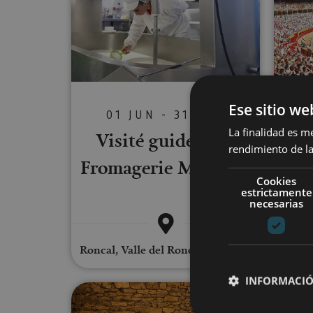
Ese sitio we
01 JUN - 31 AGO
Vis
La finalidad es m
Visité guidée à la
rendimiento de la
To
Fromagerie Marengo
Cookies
estrictamente
necesarias
Pam
Roncal, Valle del Roncal - Belagua
INFORMACIÓ
Visite guidée d'un garde-vin et