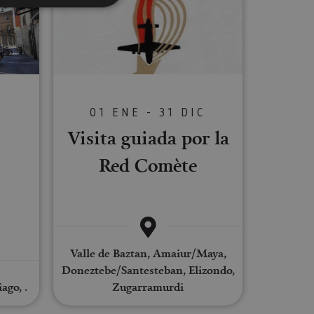
s de funcionalidad
ión de usuario y la
01 ENE - 31 DIC
C
Visita guiada por la
ookie para recordar
es de los visitantes.
Red Comète
ookie-Script.com
o general, utilizada
tiliza para
or parte del
 navegador del
Valle de Baztan, Amaiur/Maya,
Doneztebe/Santesteban, Elizondo,
ago, .
Zugarramurdi
Descripción