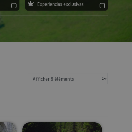
Experiencias exclusivas
Afficher
ée à l'Usine Royale de Munitions d'Eugi
Excursions guidées en Navarre