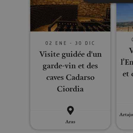
Cookies estrictam
Las cookies estrictam
gestión de cuentas. E
02 ENE - 30 DIC
V
Nombre
Visite guidée d'un
l’E
CookieScriptConse
garde-vin et des
et 
caves Cadarso
JSESSIONID
Ciordia
COOKIE_SUPPORT
Artajo
Aras
Nombre
Nombre
Nombre