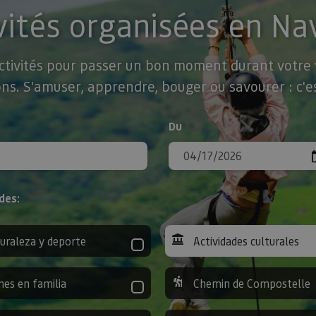
vités organisées en Na
activités pour passer un bon moment durant votre v
ns. S'amuser, apprendre, bouger ou savourer : c'es
Du
des:
uraleza y deporte
Actividades culturales
nes en familia
Chemin de Compostelle