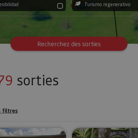
esibilidad
Turismo regenerativo
Recherchez des sorties
79
sorties
 filtres
 Marengo
Visite de la Plaza de Toros de Pampelune
Visite guid