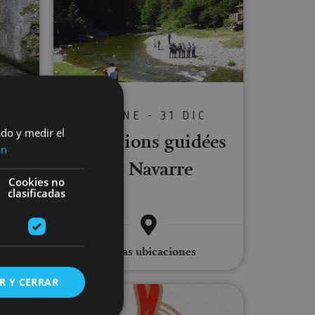
S
03 ENE - 31 DIC
à
ado y medir el
Excursions guidées
de
ón
en Navarre
gi
Cookies no
clasificadas
 Eugi
Varias ubicaciones
R Y CERRAR
e San Saturnino
dée complète de Pampelune
Visita guiada por la Red Comète