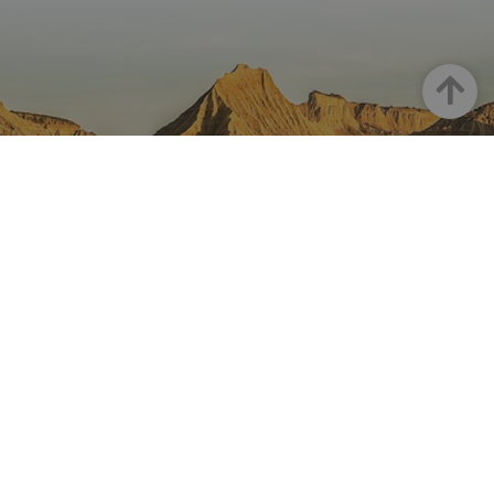
Haut
LA NAVARRE SUR INSTAGRAM
Toute la beauté de la Navarre
directement sur votre feed
Instagram Officiel De Tourisme