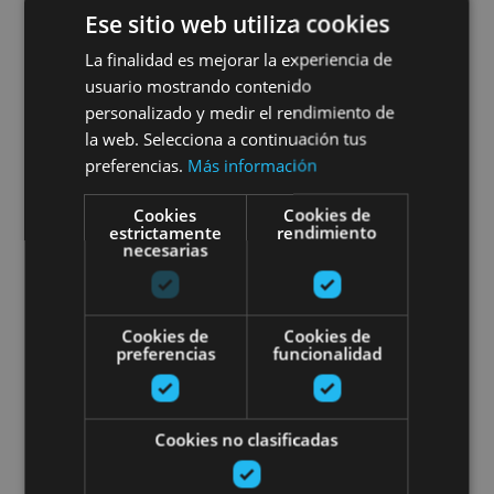
01 MAY - 31 AGO
Ese sitio web utiliza cookies
Dégustation de bières dans la
La finalidad es mejorar la experiencia de
usuario mostrando contenido
vallée d’Araitz
personalizado y medir el rendimiento de
la web. Selecciona a continuación tus
preferencias.
Más información
Valle de Araitz
Cookies
Cookies de
estrictamente
rendimiento
necesarias
Dégustation de vins biologiques
Cookies de
Cookies de
preferencias
funcionalidad
Cookies no clasificadas
VARIAS FECHAS