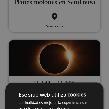
Planes molones en Sendaviva
Sendaviva
Vive el eclipse total de Sol en N
12 ENE - 12 AGO
Vive el eclipse total de Sol en
Ese sitio web utiliza cookies
Navarra
La finalidad es mejorar la experiencia de
usuario mostrando contenido