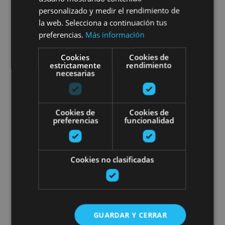
personalizado y medir el rendimiento de
la web. Selecciona a continuación tus
Varias ubicaciones
preferencias.
Más información
Cookies
Cookies de
estrictamente
rendimiento
Visite du musée et du site arché
necesarias
Cookies de
Cookies de
preferencias
funcionalidad
01 ENE - 31 DIC
Cookies no clasificadas
Visite du musée et du site
archéologique « Las Eretas »
GUARDAR Y CERRAR