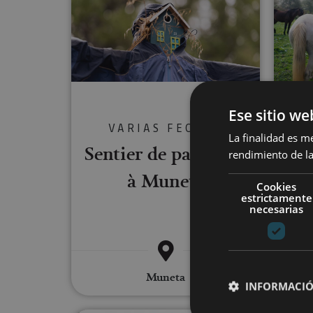
Ese sitio we
VARIAS FECHAS
La finalidad es m
Sentier de papillons
rendimiento de la
rég
à Muneta
Cookies
c
estrictamente
necesarias
Muneta
INFORMACIÓ