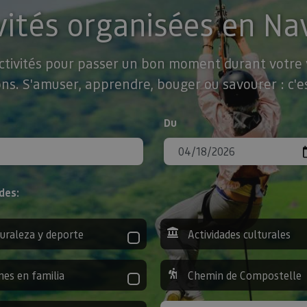
vités organisées en Na
activités pour passer un bon moment durant votre v
ns. S'amuser, apprendre, bouger ou savourer : c'es
Du
des:
uraleza y deporte
Actividades culturales
nes en familia
Chemin de Compostelle