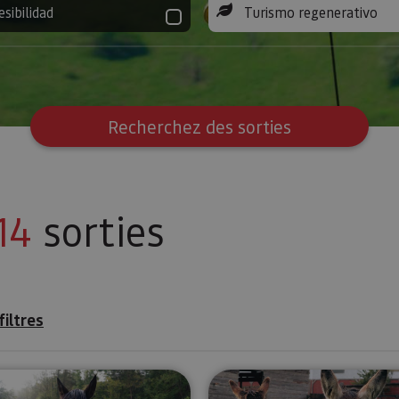
esibilidad
Turismo regenerativo
Recherchez des sorties
14
sorties
filtres
Expérience régénératrice avec les chevaux à Araitz
Expérience