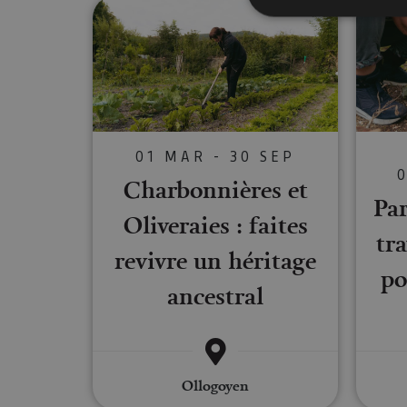
Charbonnières et Oliveraies : f
Cookies estrictam
Las cookies estrictam
gestión de cuentas. E
01 MAR - 30 SEP
Nombre
Charbonnières et
CookieScriptConse
Par
Oliveraies : faites
tra
revivre un héritage
JSESSIONID
po
ancestral
COOKIE_SUPPORT
Ollogoyen
Nombre