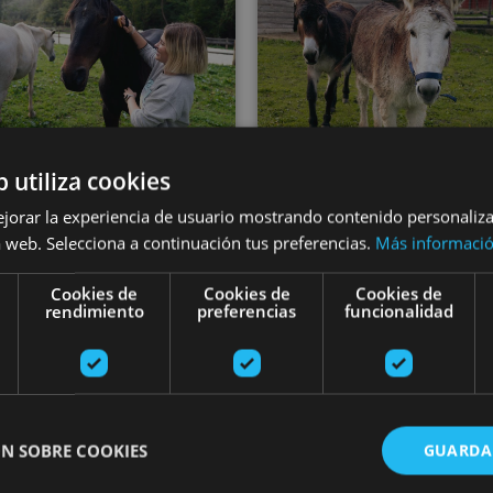
VARIAS FECHA
b utiliza cookies
VARIAS FECHAS
Expérience d
Expérience
ejorar la experiencia de usuario mostrando contenido personaliz
connexion et
 web. Selecciona a continuación tus preferencias.
Más informaci
énératrice avec les
régénération urb
Cookies de
Cookies de
Cookies de
hevaux à Araitz
rendimiento
preferencias
funcionalidad
à Pampelune
Intza
Pamplona
N SOBRE COOKIES
GUARDA