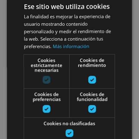
01 ENE - 31 DIC
Ese sitio web utiliza cookies
Visite du monastère de Leyre
La finalidad es mejorar la experiencia de
usuario mostrando contenido
personalizado y medir el rendimiento de
la web. Selecciona a continuación tus
Monasterio de Leyre, Yesa
preferencias.
Más información
Cookies
Cookies de
estrictamente
rendimiento
Visita guiada por las leyendas e 
necesarias
Cookies de
Cookies de
preferencias
funcionalidad
01 ENE - 31 DIC
Cookies no clasificadas
Visita guiada por las leyendas