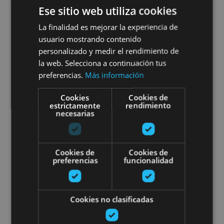
VARIAS FECHAS
Ese sitio web utiliza cookies
Dégustation de vins
La finalidad es mejorar la experiencia de
usuario mostrando contenido
biologiques de Navarre
personalizado y medir el rendimiento de
la web. Selecciona a continuación tus
preferencias.
Más información
Arribe, Atallu, Azkarate, Betelu, Uztegi
Cookies
Cookies de
estrictamente
rendimiento
necesarias
Experiencia 'Sed de aventura' en
Cookies de
Cookies de
preferencias
funcionalidad
Cookies no clasificadas
20 MAR - 31 DIC