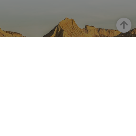
Haut
LA NAVARRE SUR INSTAGRAM
Toute la beauté de la Navarre
directement sur votre feed
Instagram Officiel De Tourisme