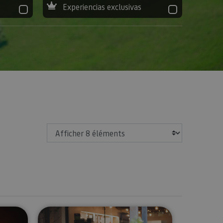
Experiencias exclusivas
Afficher
ipse total de Sol en Navarra
Visite des caves à vins Bodegas O