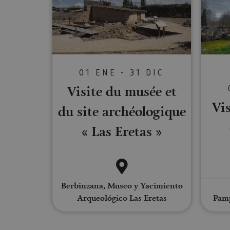
Cookies estrictam
Las cookies estrictam
gestión de cuentas. E
Nombre
01 ENE - 31 DIC
CookieScriptConse
Visite du musée et
Vis
du site archéologique
JSESSIONID
« Las Eretas »
COOKIE_SUPPORT
Berbinzana, Museo y Yacimiento
Nombre
Arqueológico Las Eretas
Pamp
Nombre
Nombre
_hjSession_3655069
Provee
Nombre
/
Domin
LFR_SESSION_STAT
C
GUEST_LANGUAGE_