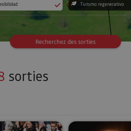
esibilidad
Turismo regenerativo
Recherchez des sorties
8
sorties
ne et ses environs
Planes molones en Sendaviva
Vive el ecl