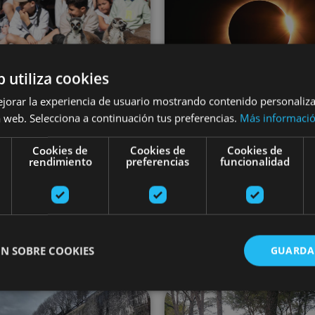
b utiliza cookies
ejorar la experiencia de usuario mostrando contenido personaliz
19 MAR - 15 NOV
12 ENE - 12 AG
 web. Selecciona a continuación tus preferencias.
Más informaci
anes molones en
Vive el eclipse t
Cookies de
Cookies de
Cookies de
rendimiento
preferencias
funcionalidad
Sendaviva
de Sol en Navar
Sendaviva
Varias ubicaciones
N SOBRE COOKIES
GUARDA
héologique « Las Eretas »
Visites thématiques de Pampelune
Construisez