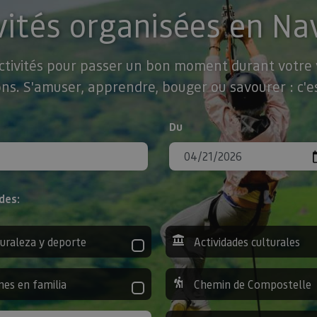
vités organisées en Na
activités pour passer un bon moment durant votre v
ns. S'amuser, apprendre, bouger ou savourer : c'es
Du
des:
uraleza y deporte
Actividades culturales
nes en familia
Chemin de Compostelle