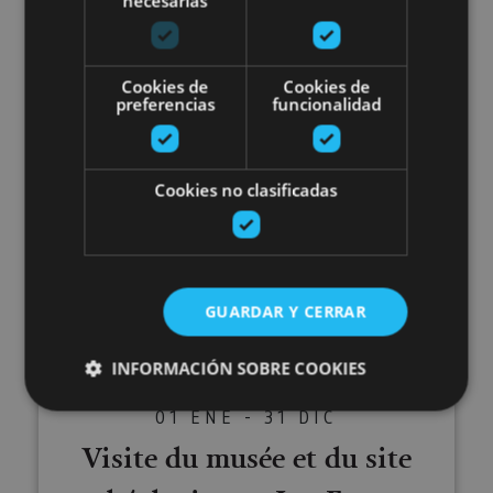
Visite des caves à vins
necesarias
Bodegas Ochoa
Cookies de
Cookies de
preferencias
funcionalidad
Olite
Cookies no clasificadas
Visite du musée et du site arché
GUARDAR Y CERRAR
INFORMACIÓN SOBRE COOKIES
01 ENE - 31 DIC
Visite du musée et du site
Cookies estrictamente necesarias
Cookies de rendimiento