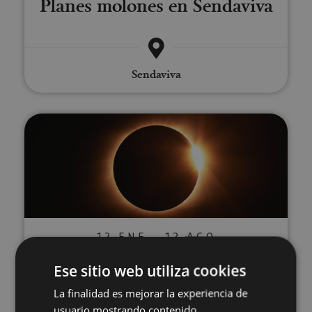
Planes molones en Sendaviva
Sendaviva
Vive el eclipse total de Sol en N
12 ENE - 12 AGO
Vive el eclipse total de Sol en
Ese sitio web utiliza cookies
Navarra
La finalidad es mejorar la experiencia de
usuario mostrando contenido