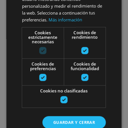
personalizado y medir el rendimiento de
la web. Selecciona a continuación tus
Varias ubicaciones
preferencias.
Más información
Cookies
Cookies de
estrictamente
rendimiento
Visite du musée et du site arché
necesarias
Cookies de
Cookies de
preferencias
funcionalidad
01 ENE - 31 DIC
Cookies no clasificadas
Visite du musée et du site
archéologique « Las Eretas »
GUARDAR Y CERRAR