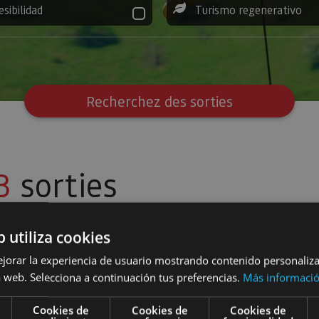
esibilidad
Turismo regenerativo
Recherchez des sorties
3
sorties
b utiliza cookies
filtres
ejorar la experiencia de usuario mostrando contenido personaliz
 web. Selecciona a continuación tus preferencias.
Más informaci
 et skis
Rutas guiadas con raquetas de nieve en Navarra
Promenade 
Cookies de
Cookies de
Cookies de