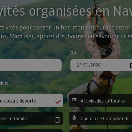
vités organisées en Na
activités pour passer un bon moment durant votre v
ns. S'amuser, apprendre, bouger ou savourer : c'es
Du
des:
uraleza y deporte
Actividades culturales
nes en familia
Chemin de Compostelle