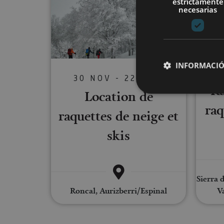
estrictamente
necesarias
INFORMACIÓ
30 NOV - 22 MAR
Ru
Location de
raq
raquettes de neige et
Cookies estrictam
skis
Las cookies estrictam
gestión de cuentas. E
Nombre
Sierra 
Roncal, Aurizberri/Espinal
Va
CookieScriptConse