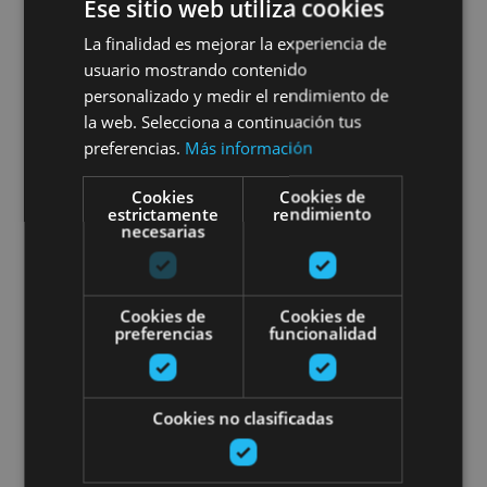
Ese sitio web utiliza cookies
Descente de canyons en
La finalidad es mejorar la experiencia de
usuario mostrando contenido
Navarre
personalizado y medir el rendimiento de
la web. Selecciona a continuación tus
preferencias.
Más información
Orreaga/Roncesvalles, Pamplona, Valle del Roncal -
Cookies
Cookies de
estrictamente
rendimiento
Belagua, Comarca de la Sakana
necesarias
Promenade avec des ânes
Cookies de
Cookies de
preferencias
funcionalidad
Cookies no clasificadas
21 MAR - 21 DIC