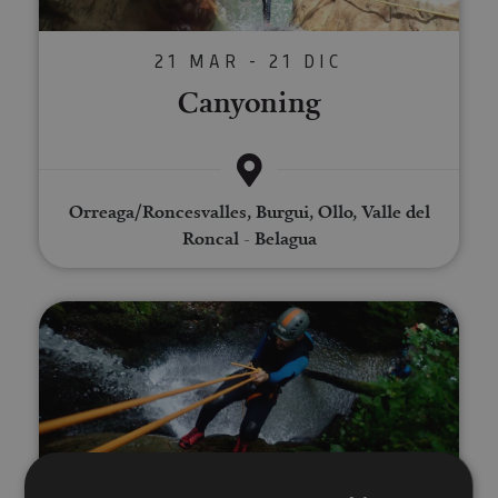
21 MAR - 21 DIC
Canyoning
Orreaga/Roncesvalles, Burgui, Ollo, Valle del
Roncal - Belagua
Descente de canyons en Navarre
21 MAR - 21 DIC