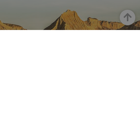
Haut
LA NAVARRE SUR INSTAGRAM
Toute la beauté de la Navarre
directement sur votre feed
Instagram Officiel De Tourisme
Navarre