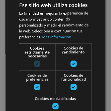
01 ENE - 31 DIC
Ese sitio web utiliza cookies
Visite du monastère de Leyre
La finalidad es mejorar la experiencia de
usuario mostrando contenido
personalizado y medir el rendimiento de
la web. Selecciona a continuación tus
Monasterio de Leyre, Yesa
preferencias.
Más información
Cookies
Cookies de
estrictamente
rendimiento
Visita guiada por las leyendas e 
necesarias
Cookies de
Cookies de
preferencias
funcionalidad
01 ENE - 31 DIC
Cookies no clasificadas
Visita guiada por las leyendas