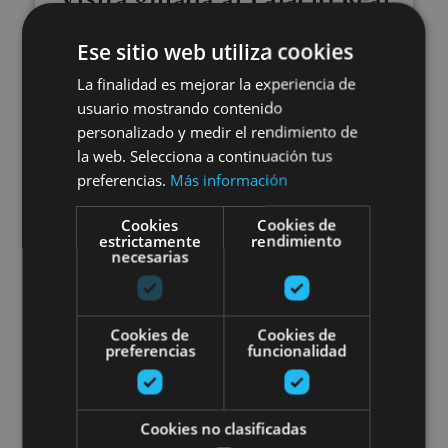
de Olite
Ese sitio web utiliza cookies
La finalidad es mejorar la experiencia de
usuario mostrando contenido
personalizado y medir el rendimiento de
Olite, Palacio Real de Olite
la web. Selecciona a continuación tus
preferencias.
Más información
Route Médiévale de Navarre : Oli
Cookies
Cookies de
estrictamente
rendimiento
necesarias
Cookies de
Cookies de
preferencias
funcionalidad
01 ENE - 31 DIC
Route Médiévale de Navarre :
Cookies no clasificadas
Olite, Ujué, château de Javier