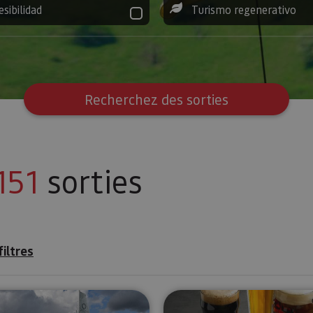
esibilidad
Turismo regenerativo
Recherchez des sorties
151
sorties
filtres
Promenades en voilier
Dégustation