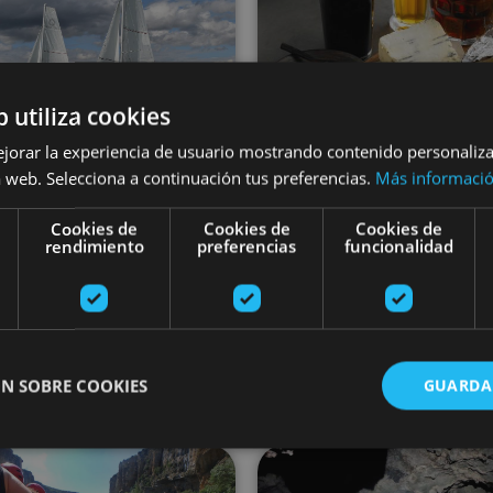
b utiliza cookies
ejorar la experiencia de usuario mostrando contenido personaliz
01 MAY - 31 AG
 web. Selecciona a continuación tus preferencias.
Más informaci
02 MAY - 30 AGO
Dégustation d
Promenades en
Cookies de
Cookies de
Cookies de
bières dans la va
rendimiento
preferencias
funcionalidad
voilier
d’Araitz
N SOBRE COOKIES
GUARDA
Embalse de Alloz, Alloz
Valle de Araitz
Descente de la rivière Iraty en rafting
Spéléologie