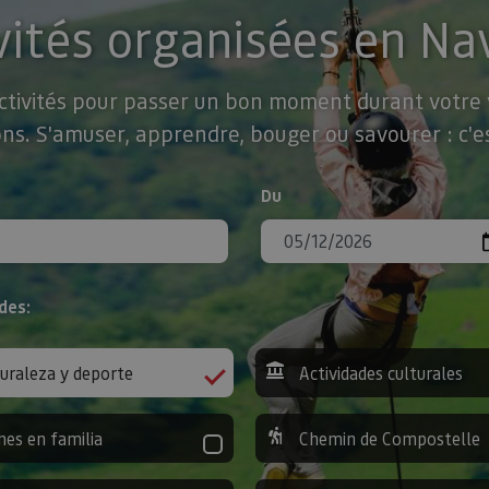
vités organisées en Na
activités pour passer un bon moment durant votre v
ns. S'amuser, apprendre, bouger ou savourer : c'es
Du
des:
uraleza y deporte
Actividades culturales
nes en familia
Chemin de Compostelle