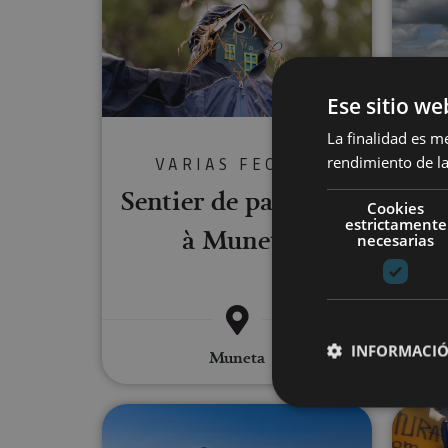
Ese sitio we
La finalidad es m
rendimiento de la
VARIAS FECHAS
Sentier de papillons
Cookies
estrictamente
à Muneta
necesarias
INFORMACIÓ
Muneta
Sup Yoga au Barrage d'Alloz