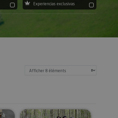
Experiencias exclusivas
Afficher
 de bières dans la vallée d’Araitz
Escape dans un forest des Pyréné