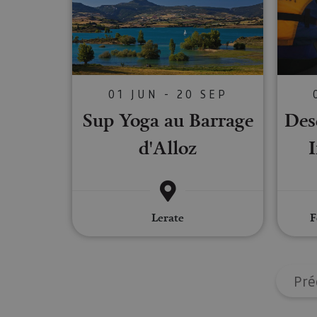
Cookies estrictam
Las cookies estrictam
gestión de cuentas. E
Nombre
01 JUN - 20 SEP
CookieScriptConse
Sup Yoga au Barrage
Desc
d'Alloz
I
JSESSIONID
COOKIE_SUPPORT
Lerate
F
Nombre
Pré
Nombre
Nombre
_hjSession_3655069
Provee
Nombre
/
Domin
LFR_SESSION_STAT
C
GUEST_LANGUAGE_