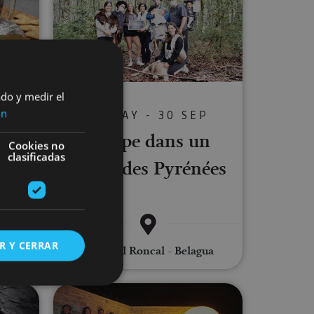
ado y medir el
O
ón
01 MAY - 30 SEP
e
Escape dans un
Cookies no
llée
clasificadas
forest des Pyrénées
R Y CERRAR
Valle del Roncal - Belagua
 à Lezealde
Nuit d’étoiles (Astro-Tourisme)