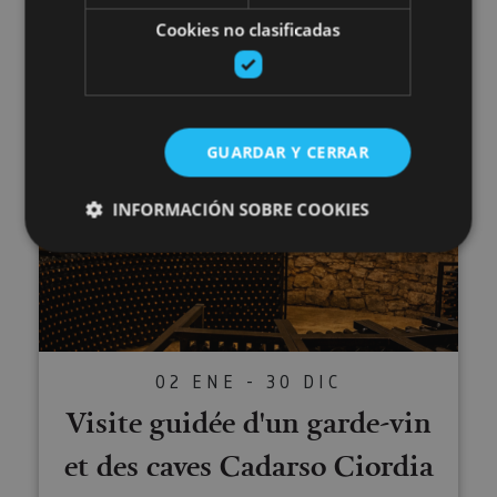
Excursions guidées en Navarre
Cookies no clasificadas
Varias ubicaciones
GUARDAR Y CERRAR
Visite guidée d'un garde-vin et d
INFORMACIÓN SOBRE COOKIES
Cookies estrictamente necesarias
Cookies de rendimiento
Cookies de preferencias
02 ENE - 30 DIC
Cookies de funcionalidad
Visite guidée d'un garde-vin
Cookies no clasificadas
et des caves Cadarso Ciordia
Las cookies estrictamente necesarias permiten la
funcionalidad principal del sitio web, como el inicio