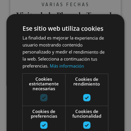
VARIAS FECHAS
Visite de la Plaza de Toros de
Pampelune
Ese sitio web utiliza cookies
La finalidad es mejorar la experiencia de
usuario mostrando contenido
personalizado y medir el rendimiento de
Pamplona, Plaza de Toros de Pamplona
la web. Selecciona a continuación tus
preferencias.
Más información
Excursions guidées en Navarre
Cookies
Cookies de
estrictamente
rendimiento
necesarias
Cookies de
Cookies de
preferencias
funcionalidad
03 ENE - 31 DIC