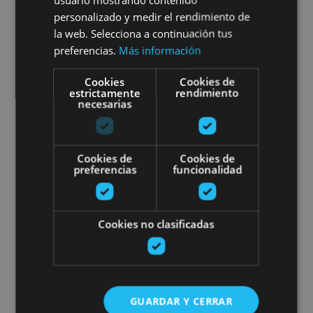
Marengo
personalizado y medir el rendimiento de
la web. Selecciona a continuación tus
preferencias.
Más información
Roncal, Valle del Roncal - Belagua
Cookies
Cookies de
estrictamente
rendimiento
necesarias
Sup Yoga au Barrage d'Alloz
Cookies de
Cookies de
preferencias
funcionalidad
Cookies no clasificadas
01 JUN - 20 SEP
Sup Yoga au Barrage d'Alloz
GUARDAR Y CERRAR