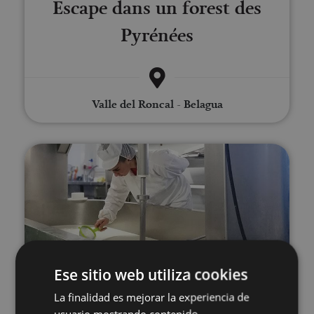
Escape dans un forest des
Pyrénées
Valle del Roncal - Belagua
Visité guidée à la Fromagerie M
01 JUN - 31 AGO
Ese sitio web utiliza cookies
Visité guidée à la Fromagerie
La finalidad es mejorar la experiencia de
usuario mostrando contenido