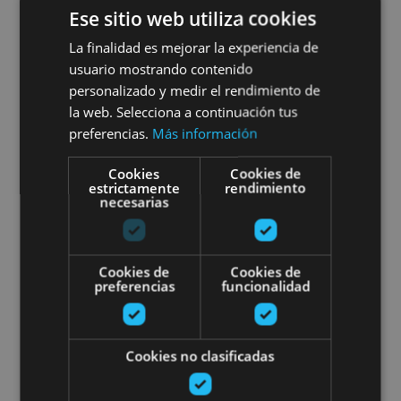
01 ENE - 31 DIC
Ese sitio web utiliza cookies
Visita guiada por las leyendas
La finalidad es mejorar la experiencia de
usuario mostrando contenido
e historia del Pirineo Navarro
personalizado y medir el rendimiento de
la web. Selecciona a continuación tus
preferencias.
Más información
Selva de Irati, Colegiata de Santa María de
Cookies
Cookies de
estrictamente
rendimiento
Orreaga/Roncesvalles
necesarias
Visite du monastère de Leyre
Cookies de
Cookies de
preferencias
funcionalidad
Cookies no clasificadas
01 ENE - 31 DIC