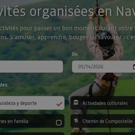
vités organisées en Na
activités pour passer un bon moment durant votre v
ns. S'amuser, apprendre, bouger ou savourer : c'es
Du
des:
uraleza y deporte
Actividades culturales
nes en familia
Chemin de Compostelle