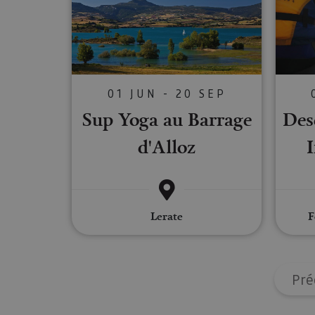
Cookies estrictam
Las cookies estrictam
gestión de cuentas. E
Nombre
01 JUN - 20 SEP
CookieScriptConse
Sup Yoga au Barrage
Desc
d'Alloz
I
JSESSIONID
COOKIE_SUPPORT
Lerate
F
Nombre
Pré
Nombre
Nombre
_hjSession_3655069
Provee
Nombre
/
Domin
LFR_SESSION_STAT
C
GUEST_LANGUAGE_