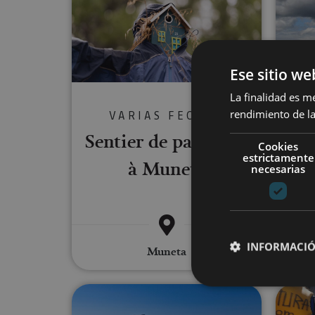
Ese sitio we
La finalidad es m
rendimiento de la
VARIAS FECHAS
Sentier de papillons
Cookies
estrictamente
à Muneta
necesarias
INFORMACIÓ
Muneta
Sup Yoga au Barrage d'Alloz