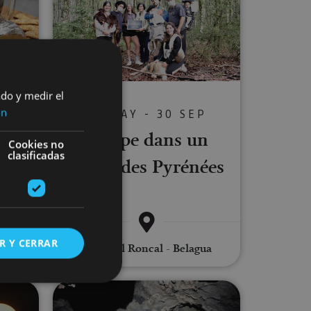
ado y medir el
O
ón
01 MAY - 30 SEP
e
Escape dans un
Cookies no
llée
clasificadas
forest des Pyrénées
R Y CERRAR
Valle del Roncal - Belagua
les (Astro-Tourisme)
Spéléologie à Lezealde