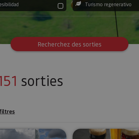
esibilidad
Turismo regenerativo
Recherchez des sorties
151
sorties
filtres
Promenades en voilier
Dégustation