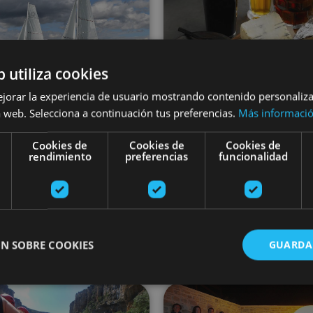
b utiliza cookies
ejorar la experiencia de usuario mostrando contenido personaliz
01 MAY - 31 AG
 web. Selecciona a continuación tus preferencias.
Más informaci
02 MAY - 30 AGO
Dégustation d
Promenades en
Cookies de
Cookies de
Cookies de
bières dans la va
rendimiento
preferencias
funcionalidad
voilier
d’Araitz
N SOBRE COOKIES
GUARDA
Embalse de Alloz, Alloz
Valle de Araitz
Descente de la rivière Iraty en rafting
Nuit d’étoi