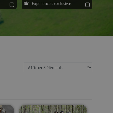
Experiencias exclusivas
Afficher
 de bières dans la vallée d’Araitz
Escape dans un forest des Pyréné