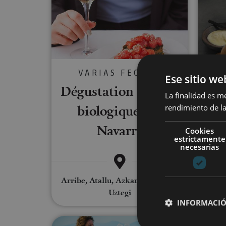
VARIAS FECHAS
Ese sitio we
Dégustation de vins
La finalidad es m
biologiques de
rendimiento de la
biè
Navarre
Cookies
estrictamente
necesarias
Arribe, Atallu, Azkarate, Betelu,
Uztegi
INFORMACIÓ
Visita a viñedo y Bodegas Mal