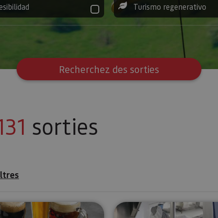
esibilidad
Turismo regenerativo
Recherchez des sorties
131
sorties
iltres
es de Navarre
Dégustation de bières dans la vallée d’Araitz
Visité guid