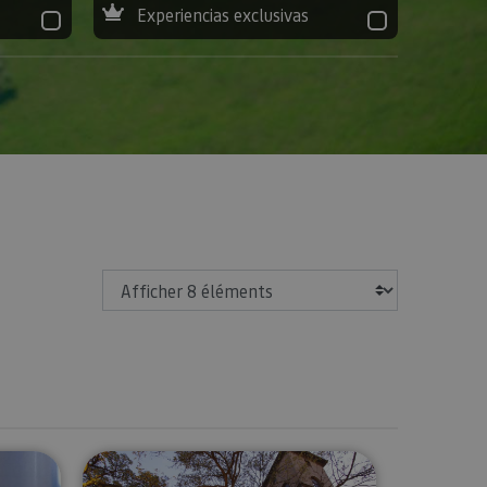
Experiencias exclusivas
Afficher
ée à la Fromagerie Marengo
Dîner privé au Palais de Los Menc