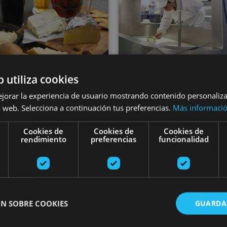
b utiliza cookies
01 MAY - 31 AGO
01 JUN - 31 AG
Dégustation de
ejorar la experiencia de usuario mostrando contenido personaliz
Visité guidée à 
 web. Selecciona a continuación tus preferencias.
Más informaci
res dans la vallée
Fromagerie Mar
Cookies de
Cookies de
Cookies de
d’Araitz
rendimiento
preferencias
funcionalidad
Valle de Araitz
Roncal, Valle del Roncal - 
N SOBRE COOKIES
GUARDA
ón de Echaide: entre Moncayo y el Ebro
Visita guiada al viñedo de Bodegas Malón de Echaide
Visite de l