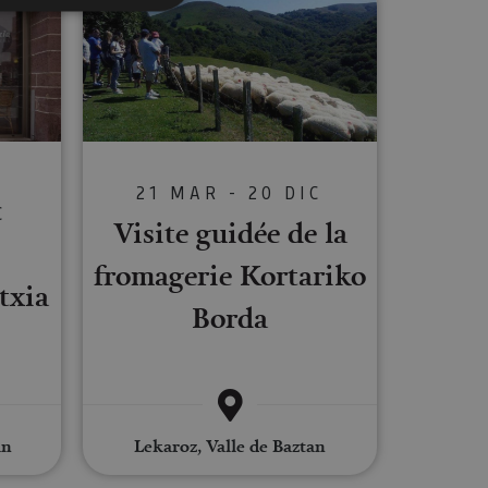
s de funcionalidad
ión de usuario y la
21 MAR - 20 DIC
C
Visite guidée de la
ookie para recordar
es de los visitantes.
ookie-Script.com
fromagerie Kortariko
txia
o general, utilizada
Borda
tiliza para
or parte del
 navegador del
an
Lekaroz, Valle de Baztan
Descripción