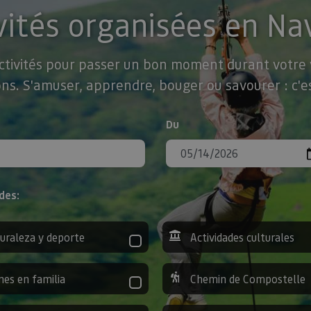
vités organisées en Na
activités pour passer un bon moment durant votre v
ns. S'amuser, apprendre, bouger ou savourer : c'es
Du
des:
uraleza y deporte
Actividades culturales
nes en familia
Chemin de Compostelle