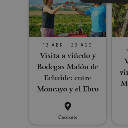
Cookies estrictam
Las cookies estrictam
gestión de cuentas. E
13 ABR - 30 AGO
Nombre
Visita a viñedo y
V
CookieScriptConse
Bodegas Malón de
vi
Echaide: entre
JSESSIONID
M
Moncayo y el Ebro
COOKIE_SUPPORT
Cascante
Nombre
Nombre
Nombre