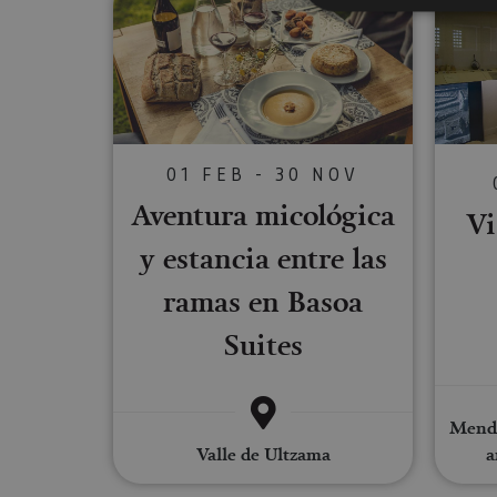
Cookies estrictam
Las cookies estrictam
gestión de cuentas. E
01 FEB - 30 NOV
Nombre
Aventura micológica
Vi
CookieScriptConse
y estancia entre las
ramas en Basoa
JSESSIONID
Suites
COOKIE_SUPPORT
Mendi
Valle de Ultzama
a
Nombre
Nombre
Nombre