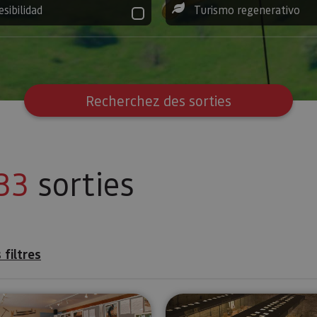
esibilidad
Turismo regenerativo
Recherchez des sorties
33
sorties
 filtres
et le musée de San Salvador
Musée de la Almadía
Musée de T