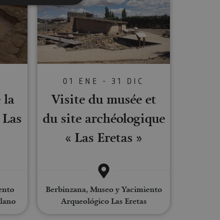
s de funcionalidad
ión de usuario y la
C
01 ENE - 31 DIC
 la
Visite du musée et
ookie para recordar
es de los visitantes.
 Las
du site archéologique
ookie-Script.com
« Las Eretas »
o general, utilizada
tiliza para
or parte del
 navegador del
ento
Berbinzana, Museo y Yacimiento
llano
Arqueológico Las Eretas
Descripción