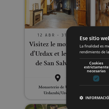
12 ABR - 31 DIC
Ese sitio we
Visitez le monastère
La finalidad es m
d’Urdax et le musée
Mus
rendimiento de la
de San Salvador
Cookies
estrictamente
necesarias
Monasterio de Urdax,
Burgui
Urdazubi/Urdax
INFORMACIÓ
Aventura micológica y estanci