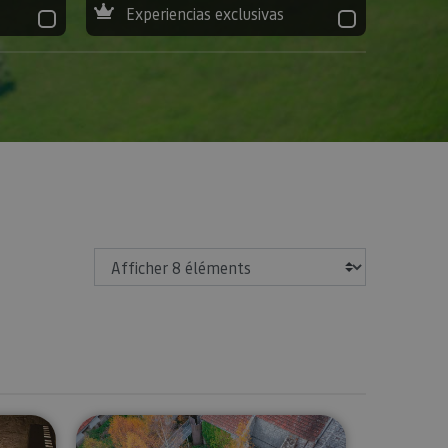
Experiencias exclusivas
Afficher
udela-Palais Décannal
Visite guidée du Musée des Stèles