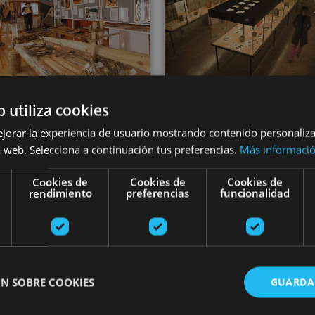
b utiliza cookies
VARIAS FECHA
13 JUL - 31 AGO
ejorar la experiencia de usuario mostrando contenido personaliz
Musée de Tudel
ée de la Almadía
 web. Selecciona a continuación tus preferencias.
Más informaci
Palais Décann
Cookies de
Cookies de
Cookies de
rendimiento
preferencias
funcionalidad
, Museo de la Almadía, Valle
del Roncal - Belagua
Tudela
N SOBRE COOKIES
GUARDA
a entre las ramas en Basoa Suites
Visite guidée de la ville romaine d'Andelos
Visite guid