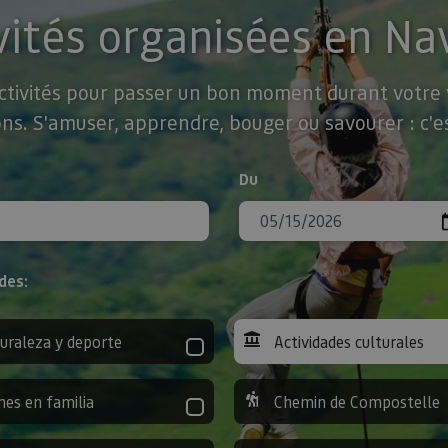
vités organisées en Na
activités pour passer un bon moment durant votre v
ns. S'amuser, apprendre, bouger ou savourer : c'es
Du
des:
uraleza y deporte
Actividades culturales
nes en familia
Chemin de Compostelle