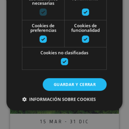
necesarias
19 MAR - 15 NOV
Planes molones en Sendaviva
Cookies de
Cookies de
preferencias
funcionalidad
Cookies no clasificadas
Sendaviva
IrriSarri Land-Parque de aventur
GUARDAR Y CERRAR
INFORMACIÓN SOBRE COOKIES
15 MAR - 31 DIC
Cookies estrictamente necesarias