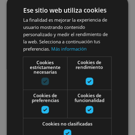
Visité guidée à la Fromagerie
Ese sitio web utiliza cookies
Marengo
La finalidad es mejorar la experiencia de
usuario mostrando contenido
personalizado y medir el rendimiento de
la web. Selecciona a continuación tus
Roncal, Valle del Roncal - Belagua
preferencias.
Más información
Cookies
Cookies de
Dîner privé au Palais de Los Men
estrictamente
rendimiento
necesarias
Cookies de
Cookies de
preferencias
funcionalidad
01 JUN - 31 OCT
Dîner privé au Palais de Los
Cookies no clasificadas