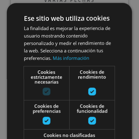
Musée de Tudela-Palais
Ese sitio web utiliza cookies
Décannal
La finalidad es mejorar la experiencia de
usuario mostrando contenido
personalizado y medir el rendimiento de
la web. Selecciona a continuación tus
Tudela
preferencias.
Más información
Cookies
Cookies de
Visite guidée du Musée des Stèle
estrictamente
rendimiento
necesarias
Cookies de
Cookies de
preferencias
funcionalidad
24 FEB - 22 DIC
Cookies no clasificadas
Visite guidée du Musée des