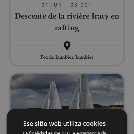
01 JUN - 03 OCT
Descente de la rivière Iraty en
rafting
Foz de Lumbier, Lumbier
Promenades en voilier
Ese sitio web utiliza cookies
02 MAY - 30 AGO
La finalidad es mejorar la experiencia de