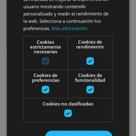
Promenades en voilier
usuario mostrando contenido
personalizado y medir el rendimiento de
la web. Selecciona a continuación tus
preferencias.
Más información
Embalse de Alloz, Alloz
Cookies
Cookies de
estrictamente
rendimiento
necesarias
Kayak para toda la familia en el
Cookies de
Cookies de
preferencias
funcionalidad
Cookies no clasificadas
VARIAS FECHAS
Kayak para toda la familia en
el Río Ega