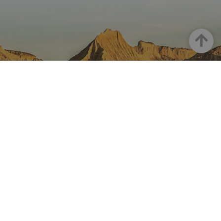
Haut
LA NAVARRE SUR INSTAGRAM
Toute la beauté de la Navarre
directement sur votre feed
Instagram Officiel De Tourisme