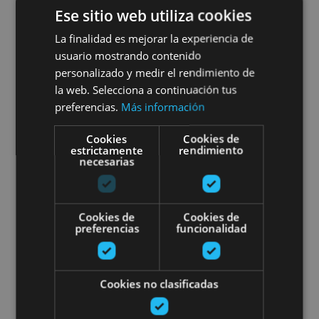
Visita a viñedo y Bodegas
Ese sitio web utiliza cookies
Malón de Echaide: entre
La finalidad es mejorar la experiencia de
usuario mostrando contenido
Moncayo y el Ebro
personalizado y medir el rendimiento de
la web. Selecciona a continuación tus
preferencias.
Más información
Cascante
Cookies
Cookies de
estrictamente
rendimiento
necesarias
Visita guiada al viñedo de Bode
Cookies de
Cookies de
preferencias
funcionalidad
Cookies no clasificadas
13 ABR - 31 AGO