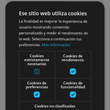
21 MAR - 21 DIC
Excursion dans les canyons de
Ese sitio web utiliza cookies
Lumbier et d'Arbaiun, dans la
La finalidad es mejorar la experiencia de
usuario mostrando contenido
Forêt d'Iraty et Ochagavía
personalizado y medir el rendimiento de
la web. Selecciona a continuación tus
preferencias.
Más información
Foz de Arbaiun, Foz de Lumbier, Selva de Irati,
Cookies
Cookies de
estrictamente
rendimiento
Ochagavía
necesarias
Promenade avec des ânes
Cookies de
Cookies de
preferencias
funcionalidad
Cookies no clasificadas