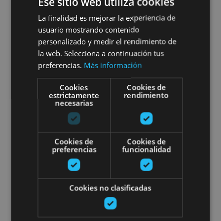
Ese sitio web utiliza cookies
01 ENE - 31 DIC
La finalidad es mejorar la experiencia de
Visite de Pampelune avec
usuario mostrando contenido
radio-guide.
personalizado y medir el rendimiento de
la web. Selecciona a continuación tus
preferencias.
Más información
Cookies
Cookies de
Pamplona, Camino de Santiago, .
estrictamente
rendimiento
necesarias
Visite guidée privée de Pampelu
Cookies de
Cookies de
preferencias
funcionalidad
Cookies no clasificadas
01 ENE - 31 DIC