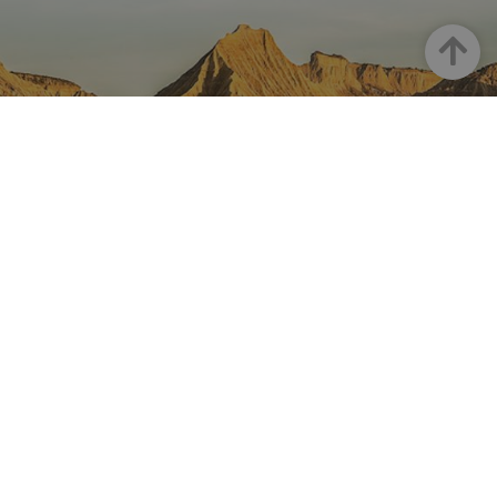
Haut
LA NAVARRE SUR INSTAGRAM
Toute la beauté de la Navarre
directement sur votre feed
Instagram Officiel De Tourisme
Navarre