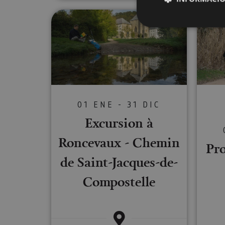
Excursion à Roncevaux - Chem
Cookies estrictam
Las cookies estrictam
gestión de cuentas. E
01 ENE - 31 DIC
Nombre
Excursion à
CookieScriptConse
Roncevaux - Chemin
Pr
de Saint-Jacques-de-
JSESSIONID
Compostelle
COOKIE_SUPPORT