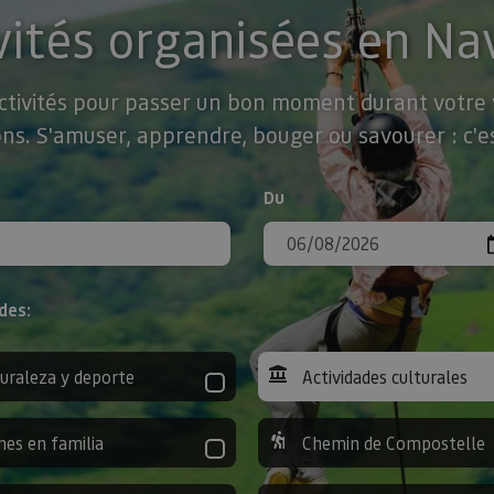
vités organisées en Na
activités pour passer un bon moment durant votre v
ns. S'amuser, apprendre, bouger ou savourer : c'es
Du
des:
uraleza y deporte
Actividades culturales
nes en familia
Chemin de Compostelle