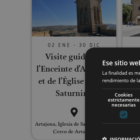
02 ENE - 30 DIC
Visite guidée de
Ese sitio we
l’Enceinte d’Artajona
La finalidad es m
et de l’Église de San
rendimiento de la
Saturnino
Cookies
estrictamente
necesarias
Artajona, Iglesia de San Saturnino,
Cerco de Artajona
Pampl
INFORMACIÓ