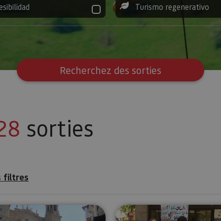
esibilidad
Turismo regenerativo
Recherchez des sorties
28
sorties
 filtres
rtajona et de l’Église de San Saturnino
Visite guidée complète de Pampelune
Visite de P