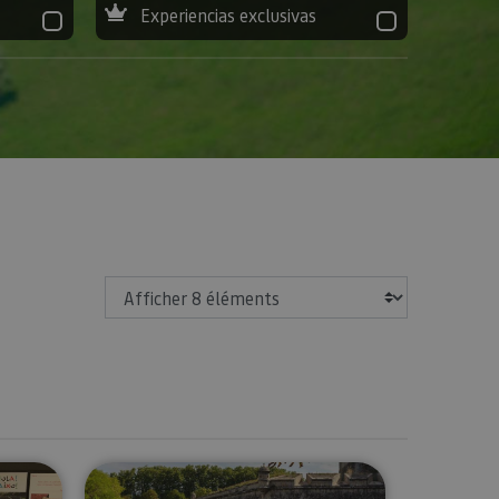
Experiencias exclusivas
Afficher
ampelune avec radio-guide.
Visite guidée privée de Pampelune