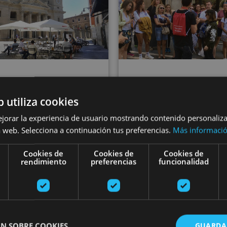
01 ENE - 31 DIC
01 ENE - 31 DI
b utiliza cookies
Visite guidée
Visite de Pampe
ejorar la experiencia de usuario mostrando contenido personaliz
complète de
 web. Selecciona a continuación tus preferencias.
Más informaci
avec radio-guid
Pampelune
Cookies de
Cookies de
Cookies de
rendimiento
preferencias
funcionalidad
ona, Camino de Santiago, .
Pamplona, Camino de Santi
N SOBRE COOKIES
GUARDA