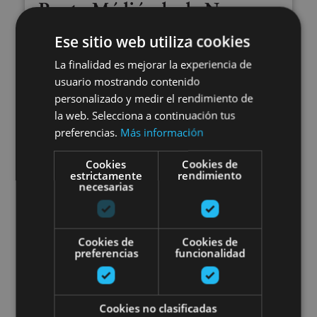
Route Médiévale de Navarre :
Olite, Ujué, château de Javier
Ese sitio web utiliza cookies
et monastère de Leyre
La finalidad es mejorar la experiencia de
usuario mostrando contenido
personalizado y medir el rendimiento de
la web. Selecciona a continuación tus
preferencias.
Más información
Ujué, Castillo de Javier, Monasterio de Leyre, Javier,
Yesa, Olite, Palacio Real de Olite
Cookies
Cookies de
estrictamente
rendimiento
necesarias
Visitez le village médiéval d’Ujué
Cookies de
Cookies de
preferencias
funcionalidad
Cookies no clasificadas
01 ENE - 31 DIC