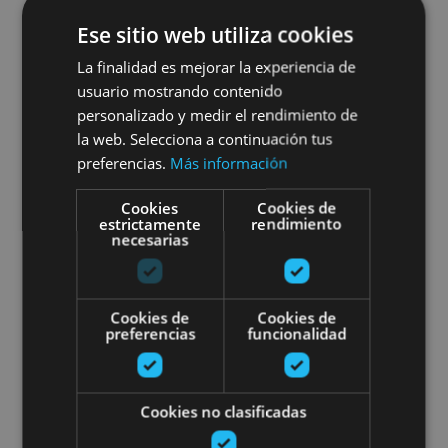
VARIAS FECHAS
Ese sitio web utiliza cookies
Visite de la Plaza de Toros de
La finalidad es mejorar la experiencia de
Pampelune
usuario mostrando contenido
personalizado y medir el rendimiento de
la web. Selecciona a continuación tus
preferencias.
Más información
Pamplona, Plaza de Toros de Pamplona
Cookies
Cookies de
estrictamente
rendimiento
necesarias
Visite des Palombières d’Etxalar
Cookies de
Cookies de
preferencias
funcionalidad
Cookies no clasificadas
01 OCT - 20 NOV