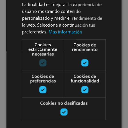
Sup Yoga au Barrage d'Alloz
La finalidad es mejorar la experiencia de
usuario mostrando contenido
personalizado y medir el rendimiento de
la web. Selecciona a continuación tus
Lerate
preferencias.
Más información
Cookies
Cookies de
estrictamente
rendimiento
Descente de la rivière Iraty en r
necesarias
Cookies de
Cookies de
preferencias
funcionalidad
01 JUN - 03 OCT
Cookies no clasificadas
Descente de la rivière Iraty en
rafting