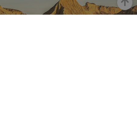
Haut
LA NAVARRE SUR INSTAGRAM
Toute la beauté de la Navarre
directement sur votre feed
Instagram Officiel De Tourisme
Navarre