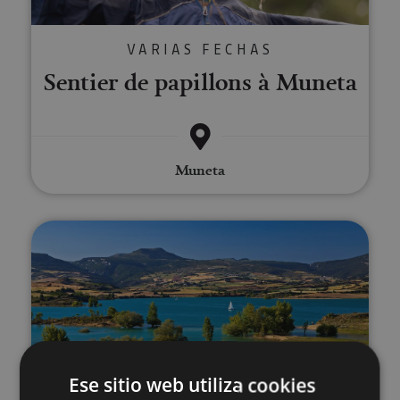
VARIAS FECHAS
Sentier de papillons à Muneta
Muneta
Sup Yoga au Barrage d'Alloz
01 JUN - 20 SEP
Ese sitio web utiliza cookies