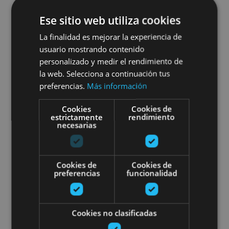
Viaje astronómico por la
Ese sitio web utiliza cookies
Ribera de Navarra
La finalidad es mejorar la experiencia de
usuario mostrando contenido
personalizado y medir el rendimiento de
la web. Selecciona a continuación tus
preferencias.
Más información
Arguedas, Azagra, Buñuel, Cabanillas, Cascante,
Falces, Fitero, Fontellas, Funes, Fustiñana,
Cookies
Cookies de
Ribaforada
estrictamente
rendimiento
necesarias
Visite guidée à l'Usine Royale de
Cookies de
Cookies de
preferencias
funcionalidad
Cookies no clasificadas