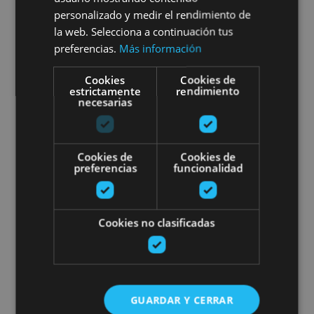
personalizado y medir el rendimiento de
la web. Selecciona a continuación tus
Varias ubicaciones
preferencias.
Más información
Cookies
Cookies de
estrictamente
rendimiento
Visite du musée et du site arché
necesarias
Cookies de
Cookies de
preferencias
funcionalidad
01 ENE - 31 DIC
Cookies no clasificadas
Visite du musée et du site
archéologique « Las Eretas »
GUARDAR Y CERRAR