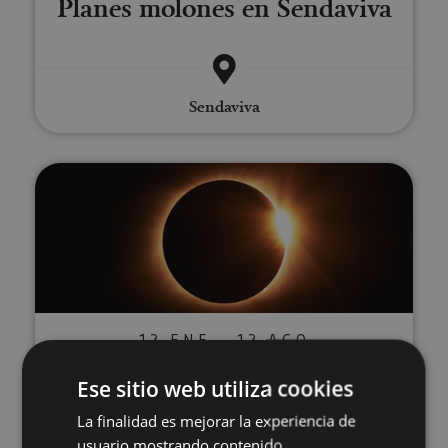
Planes molones en Sendaviva
Sendaviva
Vive el eclipse total de Sol en N
12 ENE - 12 AGO
Vive el eclipse total de Sol en
Ese sitio web utiliza cookies
Navarra
La finalidad es mejorar la experiencia de
usuario mostrando contenido