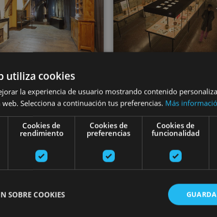
12 ABR - 31 DIC
b utiliza cookies
itez le monastère
VARIAS FECHA
ejorar la experiencia de usuario mostrando contenido personaliz
Musée de Tudel
Urdax et le musée
 web. Selecciona a continuación tus preferencias.
Más informaci
Palais Décann
e San Salvador
Cookies de
Cookies de
Cookies de
rendimiento
preferencias
funcionalidad
Monasterio de Urdax,
Urdazubi/Urdax
Tudela
N SOBRE COOKIES
GUARDA
a entre las ramas en Basoa Suites
Visite du musée et du site archéologique « Las Eretas
Visite guid