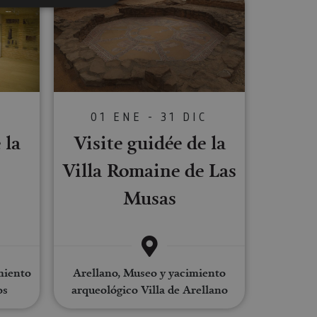
s de funcionalidad
ión de usuario y la
C
01 ENE - 31 DIC
 la
Visite guidée de la
ookie para recordar
es de los visitantes.
Villa Romaine de Las
ookie-Script.com
Musas
o general, utilizada
tiliza para
or parte del
 navegador del
miento
Arellano, Museo y yacimiento
os
arqueológico Villa de Arellano
Descripción