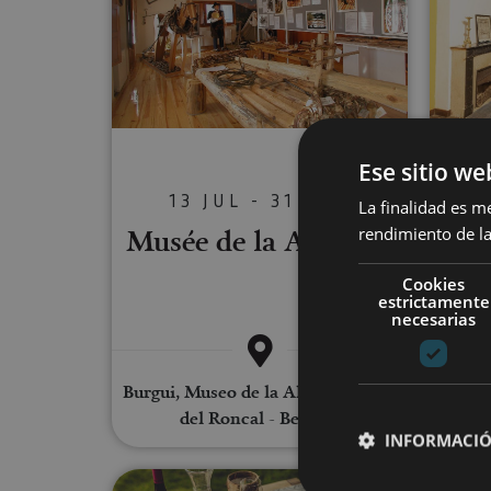
Ese sitio we
Vis
13 JUL - 31 AGO
La finalidad es m
Musée de la Almadía
d’
rendimiento de la
d
Cookies
estrictamente
necesarias
Burgui, Museo de la Almadía, Valle
del Roncal - Belagua
INFORMACIÓ
Aventura micológica y estanci