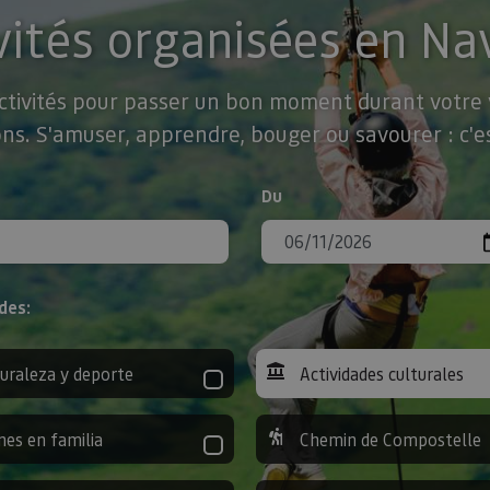
vités organisées en Na
activités pour passer un bon moment durant votre v
ns. S'amuser, apprendre, bouger ou savourer : c'es
Du
des:
uraleza y deporte
Actividades culturales
nes en familia
Chemin de Compostelle