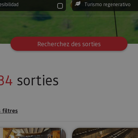
esibilidad
Turismo regenerativo
Recherchez des sorties
34
sorties
 filtres
Visitez le monastère d’Urdax et le musée de San Salv
Musée de T