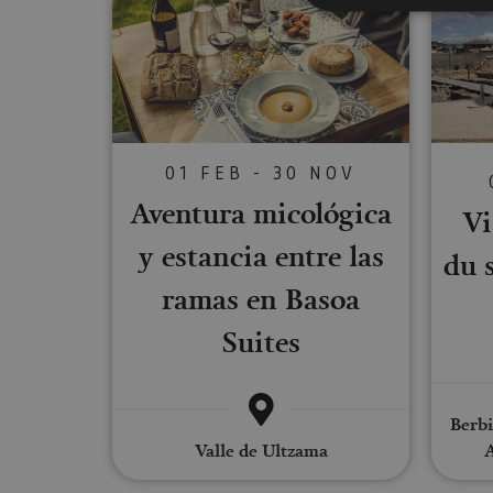
Cookies estrictam
Las cookies estrictam
gestión de cuentas. E
01 FEB - 30 NOV
Nombre
Aventura micológica
Vi
CookieScriptConse
y estancia entre las
du 
ramas en Basoa
JSESSIONID
Suites
COOKIE_SUPPORT
Berbi
Valle de Ultzama
A
Nombre
Nombre
Nombre