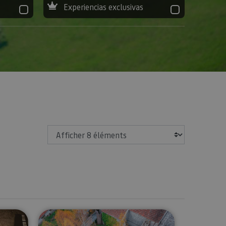
Experiencias exclusivas
Afficher
ador
udela-Palais Décannal
Visite guidée du Musée des Stèles