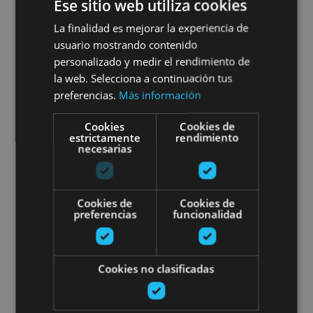
Ese sitio web utiliza cookies
21 MAR - 21 DIC
La finalidad es mejorar la experiencia de
usuario mostrando contenido
Canyoning
personalizado y medir el rendimiento de
la web. Selecciona a continuación tus
preferencias.
Más información
Orreaga/Roncesvalles, Burgui, Ollo, Valle del
Cookies
Cookies de
estrictamente
rendimiento
Roncal - Belagua
necesarias
Descente Canyon Arandari
Cookies de
Cookies de
preferencias
funcionalidad
Cookies no clasificadas
21 MAR - 21 DIC