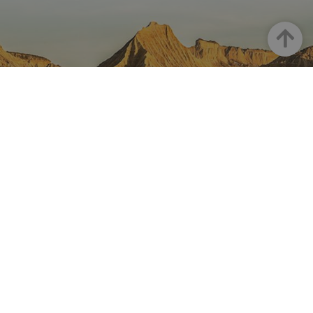
Haut
LA NAVARRE SUR INSTAGRAM
Toute la beauté de la Navarre
directement sur votre feed
Instagram Officiel De Tourisme
Navarre