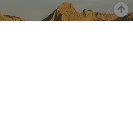
Haut
LA NAVARRE SUR INSTAGRAM
Toute la beauté de la Navarre
directement sur votre feed
Instagram Officiel De Tourisme
Navarre