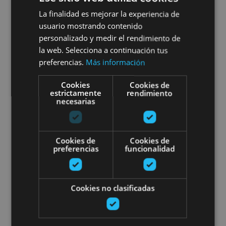
01 ENE - 31 DIC
La finalidad es mejorar la experiencia de
Escape the City en Pamplona:
usuario mostrando contenido
personalizado y medir el rendimiento de
"On the Way"
la web. Selecciona a continuación tus
preferencias.
Más información
Cookies
Cookies de
estrictamente
rendimiento
Pamplona
necesarias
Sunbilla Escape Room
Cookies de
Cookies de
preferencias
funcionalidad
Cookies no clasificadas
01 ENE - 31 DIC