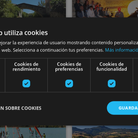
b utiliza cookies
ejorar la experiencia de usuario mostrando contenido personaliz
VARIAS FECHAS
06 JUN - 19 SE
 web. Selecciona a continuación tus preferencias.
Más informaci
yak para toda la
Nuit d’étoiles (As
Cookies de
Cookies de
Cookies de
ilia en el Río Ega
Tourisme)
rendimiento
preferencias
funcionalidad
Estella-Lizarra
Cáseda
N SOBRE COOKIES
GUARDA
ctionnement à la voile
Stages de planche à voile au barrage d’Alloz
Sup Yoga au