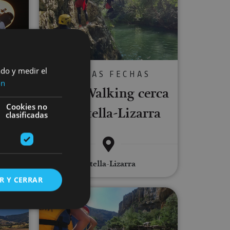
ado y medir el
P
VARIAS FECHAS
ón
tro-
River Walking cerca
Cookies no
de Estella-Lizarra
clasificadas
Estella-Lizarra
R Y CERRAR
 Barrage d'Alloz
Descente de la rivière Iraty en raf