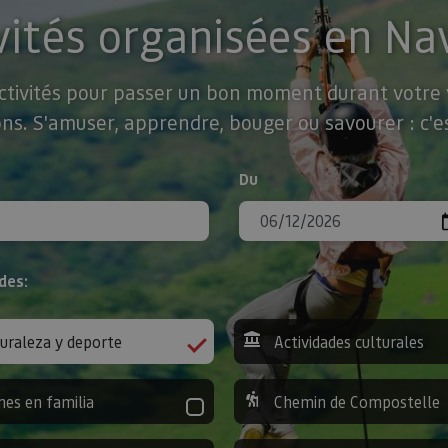
vités organisées en Na
activités pour passer un bon moment durant votre v
ns. S'amuser, apprendre, bouger ou savourer : c'es
Du
des:
uraleza y deporte
Actividades culturales
nes en familia
Chemin de Compostelle