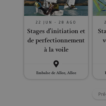
Cookies estrictam
Las cookies estrictam
gestión de cuentas. E
22 JUN - 28 AGO
Nombre
Stages d’initiation et
St
CookieScriptConse
de perfectionnement
v
à la voile
JSESSIONID
COOKIE_SUPPORT
Embalse de Alloz, Alloz
Nombre
Pré
Nombre
Nombre
_hjSession_3655069
Provee
Nombre
/
Domin
LFR_SESSION_STAT
C
GUEST_LANGUAGE_