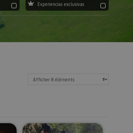
Experiencias exclusivas
Afficher
les (Astro-Tourisme)
River Walking cerca de Estella-Liz