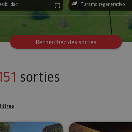
esibilidad
Turismo regenerativo
Recherchez des sorties
151
sorties
filtres
Kayak para toda la familia en el Río Ega
Nuit d’étoi