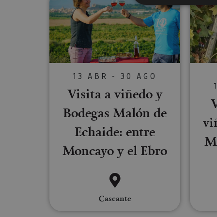
Cookies estrictam
Las cookies estrictam
gestión de cuentas. E
13 ABR - 30 AGO
Nombre
Visita a viñedo y
V
CookieScriptConse
Bodegas Malón de
vi
Echaide: entre
JSESSIONID
M
Moncayo y el Ebro
COOKIE_SUPPORT
Cascante
Nombre
Nombre
Nombre