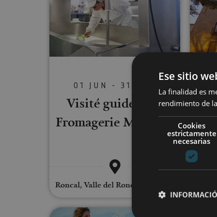
Ese sitio we
01 JUN - 31 AGO
La finalidad es m
Visité guidée à la
Dîn
rendimiento de la
Fromagerie Marengo
Cookies
estrictamente
necesarias
Roncal, Valle del Roncal - Belagua
Tafa
INFORMACIÓ
Visita a viñedo y Bodegas Mal