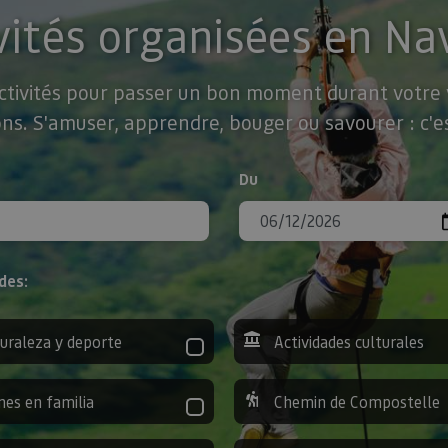
vités organisées en Na
activités pour passer un bon moment durant votre v
ns. S'amuser, apprendre, bouger ou savourer : c'es
Du
des:
uraleza y deporte
Actividades culturales
nes en familia
Chemin de Compostelle