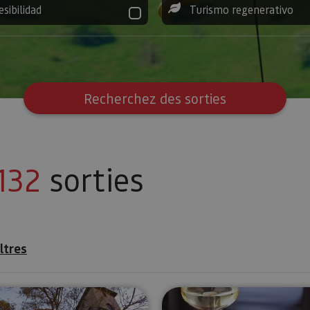
esibilidad
Turismo regenerativo
Recherchez des sorties
132
sorties
iltres
 Marengo
Dîner privé au Palais de Los Mencos
Dégustation