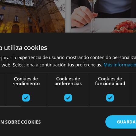
VARIAS FECHA
b utiliza cookies
Dégustation de 
01 JUN - 31 OCT
ejorar la experiencia de usuario mostrando contenido personaliz
er privé au Palais
biologiques d
 web. Selecciona a continuación tus preferencias.
Más informaci
de Los Mencos
Navarre
Cookies de
Cookies de
Cookies de
rendimiento
preferencias
funcionalidad
Arribe, Atallu, Azkarate, B
lla, Palacio de los Mencos
Uztegi
N SOBRE COOKIES
GUARDA
ón de Echaide: entre Moncayo y el Ebro
Visita guiada al viñedo de Bodegas Malón de Echaide
Visita, cat