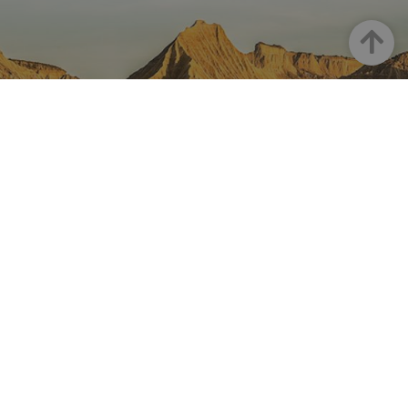
Haut
LA NAVARRE SUR INSTAGRAM
Toute la beauté de la Navarre
directement sur votre feed
Instagram Officiel De Tourisme
Navarre