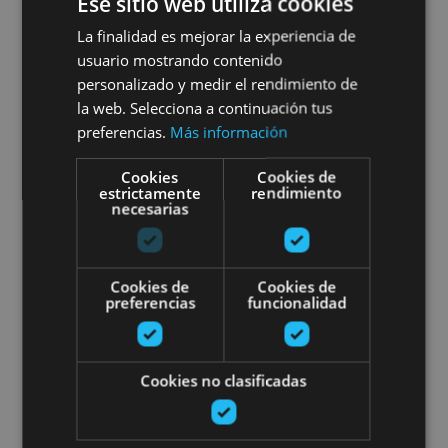
Ese sitio web utiliza cookies
01 ENE - 31 DIC
La finalidad es mejorar la experiencia de
Visite guidée privée de
usuario mostrando contenido
Pampelune
personalizado y medir el rendimiento de
la web. Selecciona a continuación tus
preferencias.
Más información
Cookies
Cookies de
Pamplona, Camino de Santiago, .
estrictamente
rendimiento
necesarias
Visite guidée complète de Pamp
Cookies de
Cookies de
preferencias
funcionalidad
Cookies no clasificadas
01 ENE - 31 DIC