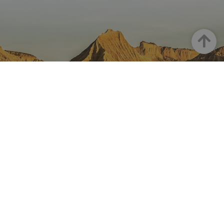
Haut
LA NAVARRE SUR INSTAGRAM
Toute la beauté de la Navarre
directement sur votre feed
Instagram Officiel De Tourisme