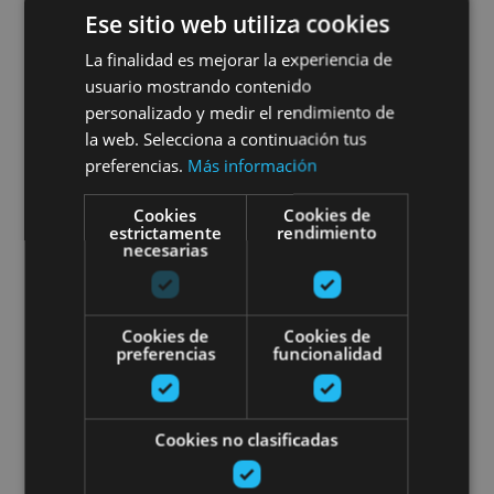
Dégustation de vins
Ese sitio web utiliza cookies
biologiques de Navarre
La finalidad es mejorar la experiencia de
usuario mostrando contenido
personalizado y medir el rendimiento de
la web. Selecciona a continuación tus
Arribe, Atallu, Azkarate, Betelu, Uztegi
preferencias.
Más información
Cookies
Cookies de
estrictamente
rendimiento
Dégustation de bières dans la va
necesarias
Cookies de
Cookies de
preferencias
funcionalidad
01 MAY - 31 AGO
Cookies no clasificadas
Dégustation de bières dans la