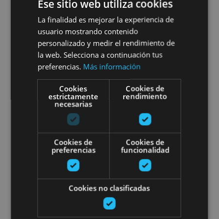
Ese sitio web utiliza cookies
Descente Canyon Arandari
La finalidad es mejorar la experiencia de
usuario mostrando contenido
personalizado y medir el rendimiento de
la web. Selecciona a continuación tus
Burgui
preferencias.
Más información
Cookies
Cookies de
estrictamente
rendimiento
Promenade avec des ânes
necesarias
Cookies de
Cookies de
preferencias
funcionalidad
21 MAR - 21 DIC
Cookies no clasificadas
Promenade avec des ânes