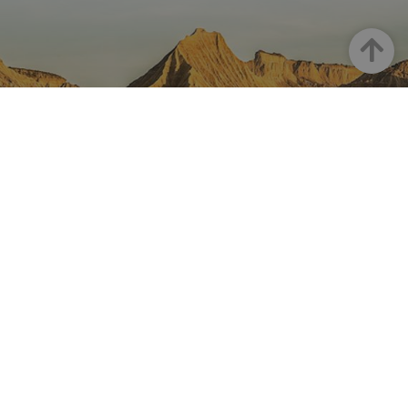
Haut
LA NAVARRE SUR INSTAGRAM
Toute la beauté de la Navarre
directement sur votre feed
Instagram Officiel De Tourisme
Navarre