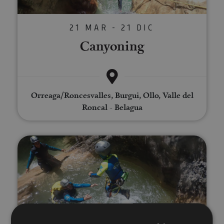
21 MAR - 21 DIC
Canyoning
Orreaga/Roncesvalles, Burgui, Ollo, Valle del
Roncal - Belagua
Descente Canyon Arandari
21 MAR - 21 DIC