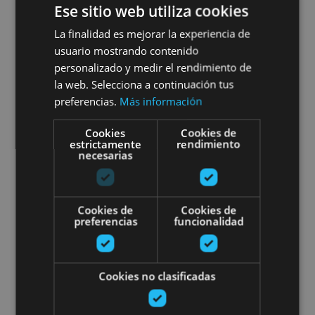
Ese sitio web utiliza cookies
01 MAR - 30 NOV
La finalidad es mejorar la experiencia de
Gravel dans la vallée
usuario mostrando contenido
personalizado y medir el rendimiento de
d’Ultzama : circuits et séjour
la web. Selecciona a continuación tus
preferencias.
Más información
dans les arbres
Cookies
Cookies de
estrictamente
rendimiento
necesarias
Embalses de Leurtza, Valle de Ultzama
Cookies de
Cookies de
preferencias
funcionalidad
Route guidée en vélo électrique
Cookies no clasificadas