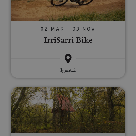
02 MAR - 03 NOV
IrriSarri Bike
Igantzi
Valles Verdes en Bicicleta: esca