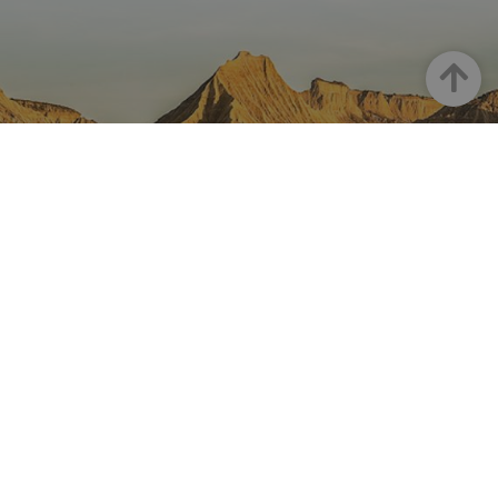
Haut
LA NAVARRE SUR INSTAGRAM
Toute la beauté de la Navarre
directement sur votre feed
Instagram Officiel De Tourisme
Navarre